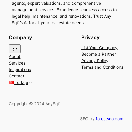
agents, expert valuations, and comprehensive
management services. Experience seamless access to
legal help, maintenance, and renovations. Trust Any
Sqft’s AI for all your real estate needs.
Company
Privacy
S
List Your Company
e
Become a Partner
About
a
Privacy Policy
Services
r
Terms and Conditions
Inspirations
c
Contact
h
Türkçe
Copyright © 2024 AnySqft
SEO by
forestseo.com