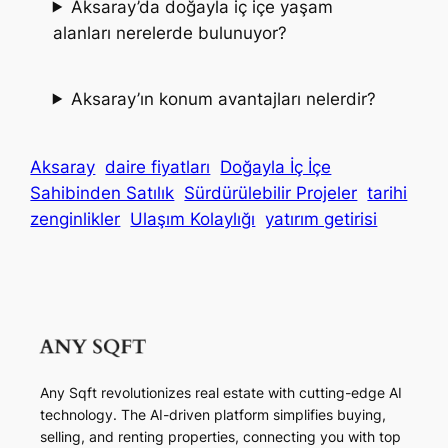
Aksaray’da doğayla iç içe yaşam
alanları nerelerde bulunuyor?
Aksaray’ın konum avantajları nelerdir?
Aksaray
daire fiyatları
Doğayla İç İçe
Sahibinden Satılık
Sürdürülebilir Projeler
tarihi
zenginlikler
Ulaşım Kolaylığı
yatırım getirisi
Any Sqft revolutionizes real estate with cutting-edge AI
technology. The AI-driven platform simplifies buying,
selling, and renting properties, connecting you with top