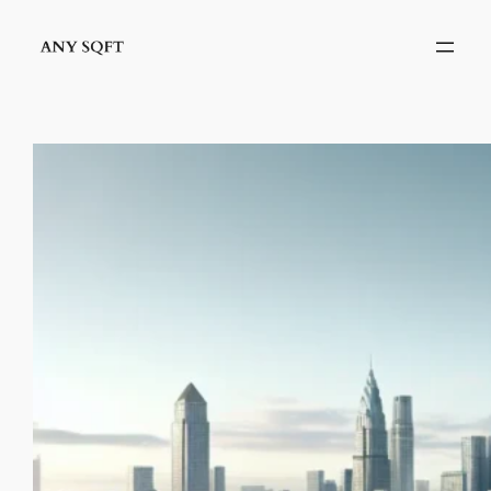
İçeriğe
geç