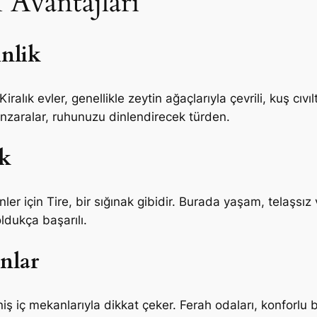
n Avantajları
inlik
ralık evler, genellikle zeytin ağaçlarıyla çevrili, kuş cıvı
zaralar, ruhunuzu dinlendirecek türden.
ak
 için Tire, bir sığınak gibidir. Burada yaşam, telaşsız v
dukça başarılı.
nlar
niş iç mekanlarıyla dikkat çeker. Ferah odaları, konforlu bi