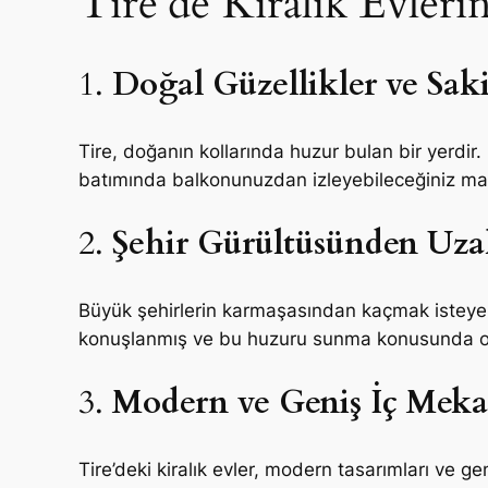
Tire’de Kiralık Evleri
1.
Doğal Güzellikler ve Sak
Tire, doğanın kollarında huzur bulan bir yerdir. Ki
batımında balkonunuzdan izleyebileceğiniz man
2.
Şehir Gürültüsünden Uz
Büyük şehirlerin karmaşasından kaçmak isteyenler
konuşlanmış ve bu huzuru sunma konusunda ol
3.
Modern ve Geniş İç Meka
Tire’deki kiralık evler, modern tasarımları ve ge