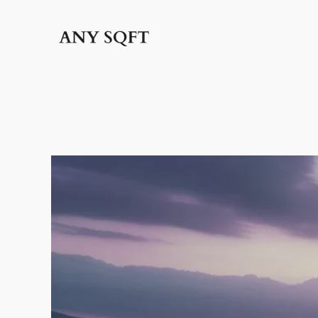
İçeriğe
geç