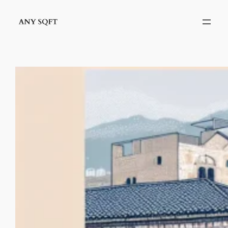
İçeriğe
geç