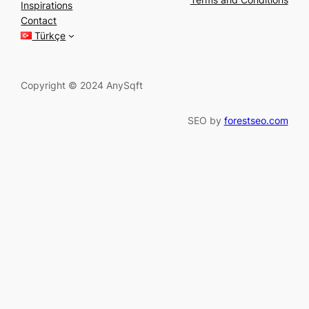
Inspirations
c
Contact
h
Türkçe
Copyright © 2024 AnySqft
SEO by
forestseo.com