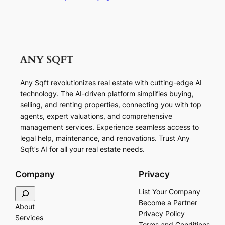
Any Sqft revolutionizes real estate with cutting-edge AI
technology. The AI-driven platform simplifies buying,
selling, and renting properties, connecting you with top
agents, expert valuations, and comprehensive
management services. Experience seamless access to
legal help, maintenance, and renovations. Trust Any
Sqft’s AI for all your real estate needs.
Company
Privacy
S
List Your Company
e
Become a Partner
About
a
Privacy Policy
Services
r
Terms and Conditions