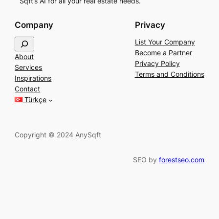
Sqft’s AI for all your real estate needs.
Company
Privacy
S
List Your Company
e
Become a Partner
About
a
Privacy Policy
Services
r
Terms and Conditions
Inspirations
c
Contact
h
Türkçe
Copyright © 2024 AnySqft
SEO by
forestseo.com