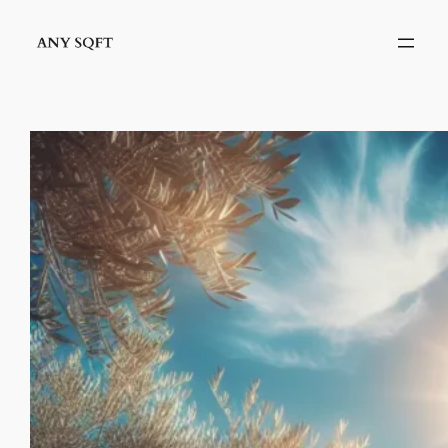
İçeriğe
geç