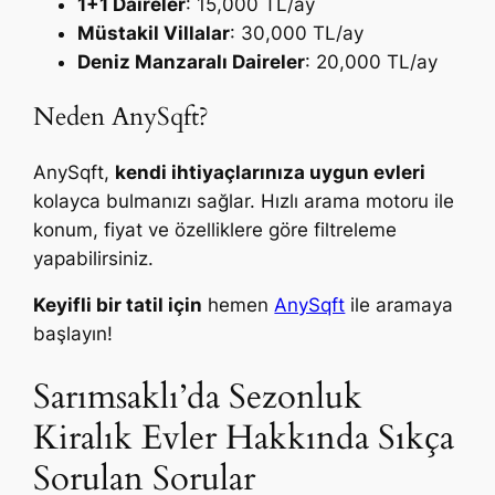
1+1 Daireler
: 15,000 TL/ay
Müstakil Villalar
: 30,000 TL/ay
Deniz Manzaralı Daireler
: 20,000 TL/ay
Neden AnySqft?
AnySqft,
kendi ihtiyaçlarınıza uygun evleri
kolayca bulmanızı sağlar. Hızlı arama motoru ile
konum, fiyat ve özelliklere göre filtreleme
yapabilirsiniz.
Keyifli bir tatil için
hemen
AnySqft
ile aramaya
başlayın!
Sarımsaklı’da Sezonluk
Kiralık Evler Hakkında Sıkça
Sorulan Sorular