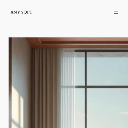
İçeriğe
geç