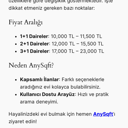
özelliklere göre değişiklik göstermektedir. İşte
dikkat etmeniz gereken bazı noktalar:
Fiyat Aralığı
1+1 Daireler
: 10,000 TL – 11,500 TL
2+1 Daireler
: 12,000 TL – 15,500 TL
3+1 Daireler
: 17,000 TL – 23,000 TL
Neden AnySqft?
Kapsamlı İlanlar
: Farklı seçeneklerle
aradığınız evi kolayca bulabilirsiniz.
Kullanıcı Dostu Arayüz
: Hızlı ve pratik
arama deneyimi.
Hayalinizdeki evi bulmak için hemen
AnySqft
‘ı
ziyaret edin!