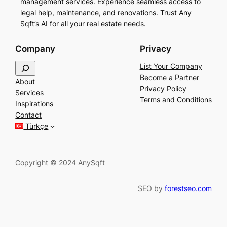
management services. Experience seamless access to
legal help, maintenance, and renovations. Trust Any
Sqft’s AI for all your real estate needs.
Company
Privacy
S
List Your Company
e
Become a Partner
About
a
Privacy Policy
Services
r
Terms and Conditions
Inspirations
c
Contact
h
Türkçe
Copyright © 2024 AnySqft
SEO by
forestseo.com