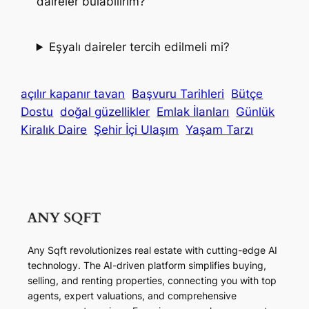
daireler bulabilirim?
Eşyalı daireler tercih edilmeli mi?
açılır kapanır tavan
Başvuru Tarihleri
Bütçe
Dostu
doğal güzellikler
Emlak İlanları
Günlük
Kiralık Daire
Şehir İçi Ulaşım
Yaşam Tarzı
Any Sqft revolutionizes real estate with cutting-edge AI
technology. The AI-driven platform simplifies buying,
selling, and renting properties, connecting you with top
agents, expert valuations, and comprehensive