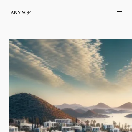
İçeriğe
geç