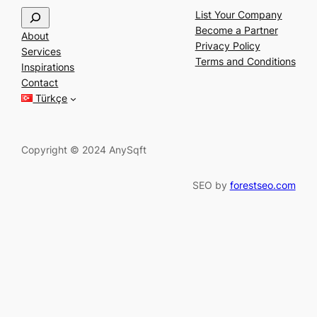
S
List Your Company
e
Become a Partner
About
a
Privacy Policy
Services
r
Terms and Conditions
Inspirations
c
Contact
h
Türkçe
Copyright © 2024 AnySqft
SEO by
forestseo.com