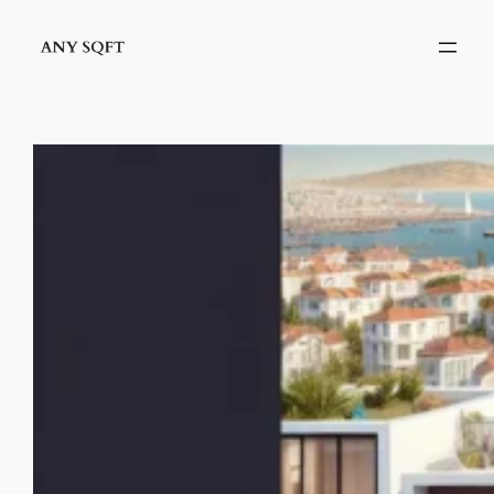
İçeriğe
geç