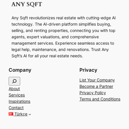
Any Sqft revolutionizes real estate with cutting-edge AI
technology. The AI-driven platform simplifies buying,
selling, and renting properties, connecting you with top
agents, expert valuations, and comprehensive
management services. Experience seamless access to
legal help, maintenance, and renovations. Trust Any
Sqft’s AI for all your real estate needs.
Company
Privacy
S
List Your Company
e
Become a Partner
About
a
Privacy Policy
Services
r
Terms and Conditions
Inspirations
c
Contact
h
Türkçe