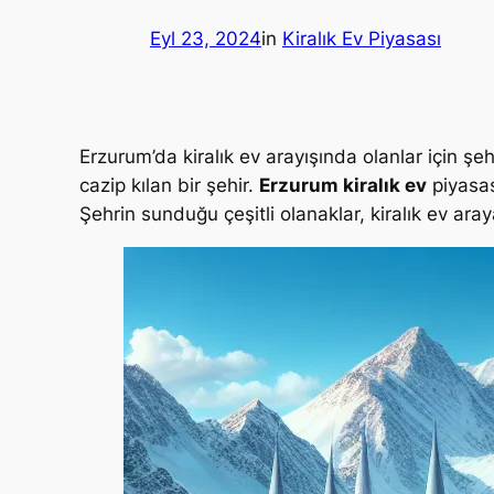
Eyl 23, 2024
in
Kiralık Ev Piyasası
Erzurum’da kiralık ev arayışında olanlar için ş
cazip kılan bir şehir.
Erzurum kiralık ev
piyasas
Şehrin sunduğu çeşitli olanaklar, kiralık ev aray