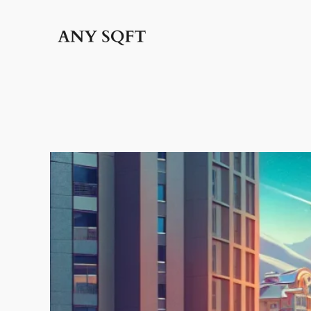
İçeriğe
geç