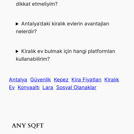
dikkat etmeliyim?
Antalya’daki kiralık evlerin avantajları
nelerdir?
Kiralık ev bulmak için hangi platformları
kullanabilirim?
Antalya
Güvenlik
Kepez
Kira Fiyatları
Kiralık
Ev
Konyaaltı
Lara
Sosyal Olanaklar