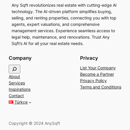
Any Sqft revolutionizes real estate with cutting-edge AI
technology. The AI-driven platform simplifies buying,
selling, and renting properties, connecting you with top
agents, expert valuations, and comprehensive
management services. Experience seamless access to
legal help, maintenance, and renovations. Trust Any
Sqft’s AI for all your real estate needs.
Company
Privacy
S
List Your Company
e
Become a Partner
About
a
Privacy Policy
Services
r
Terms and Conditions
Inspirations
c
Contact
h
Türkçe
Copyright © 2024 AnySqft