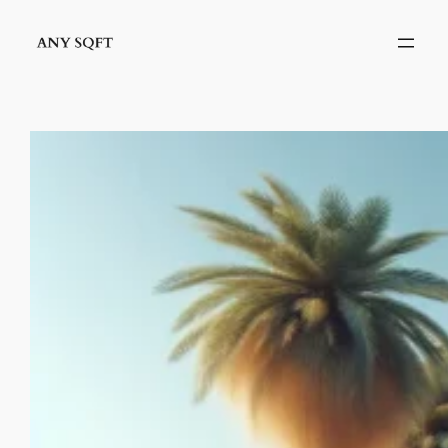
İçeriğe
geç