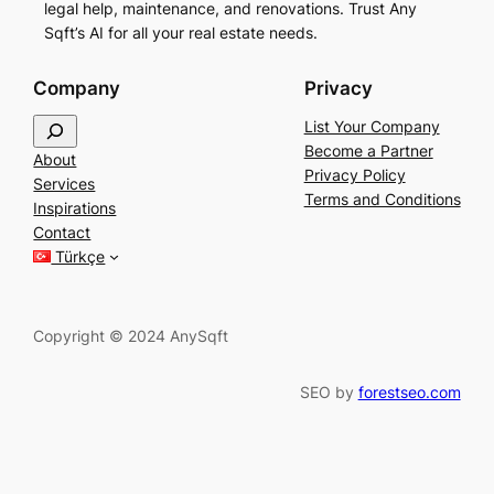
legal help, maintenance, and renovations. Trust Any
Sqft’s AI for all your real estate needs.
Company
Privacy
S
List Your Company
e
Become a Partner
About
a
Privacy Policy
Services
r
Terms and Conditions
Inspirations
c
Contact
h
Türkçe
Copyright © 2024 AnySqft
SEO by
forestseo.com