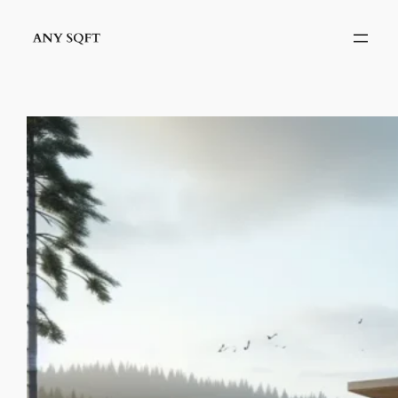
İçeriğe
geç