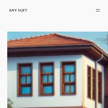
İçeriğe
geç