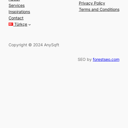
a
Privacy Policy
Services
r
Terms and Conditions
Inspirations
c
Contact
h
Türkçe
Copyright © 2024 AnySqft
SEO by
forestseo.com