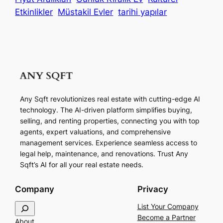
Etkinlikler
Müstakil Evler
tarihi yapılar
Any Sqft revolutionizes real estate with cutting-edge AI
technology. The AI-driven platform simplifies buying,
selling, and renting properties, connecting you with top
agents, expert valuations, and comprehensive
management services. Experience seamless access to
legal help, maintenance, and renovations. Trust Any
Sqft’s AI for all your real estate needs.
Company
Privacy
S
List Your Company
e
Become a Partner
About