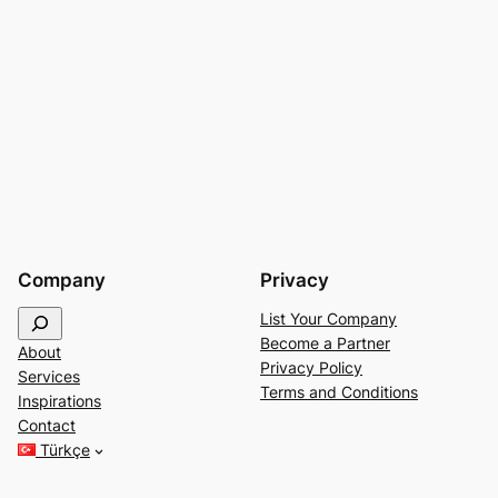
Company
Privacy
S
List Your Company
e
Become a Partner
About
a
Privacy Policy
Services
r
Terms and Conditions
Inspirations
c
Contact
h
Türkçe