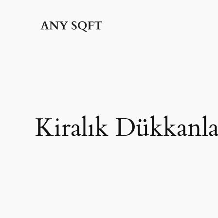
İçeriğe
geç
Kiralık Dükkanla