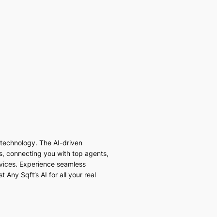
I technology. The AI-driven
es, connecting you with top agents,
vices. Experience seamless
 Any Sqft’s AI for all your real