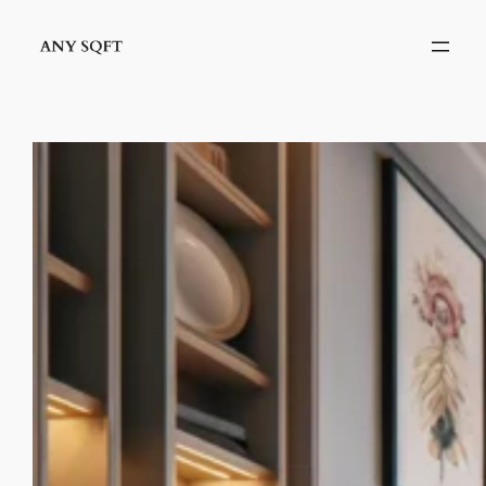
İçeriğe
geç