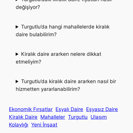
değişiyor?
Turgutlu’da hangi mahallelerde kiralık
daire bulabilirim?
Kiralık daire ararken nelere dikkat
etmeliyim?
Turgutlu’da kiralık daire ararken nasıl bir
hizmetten yararlanabilirim?
Ekonomik Fırsatlar
Eşyalı Daire
Eşyasız Daire
Kiralık Daire
Mahalleler
Turgutlu
Ulaşım
Kolaylığı
Yeni İnşaat