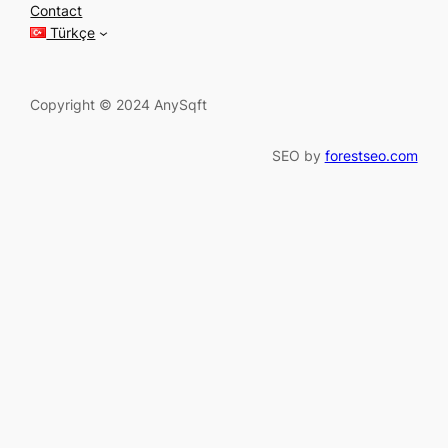
c
Contact
h
Türkçe
Copyright © 2024 AnySqft
SEO by
forestseo.com