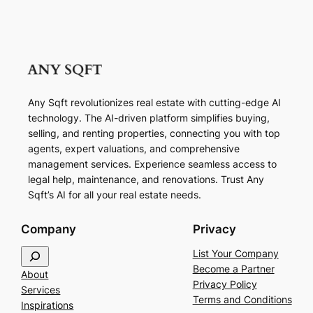
Any Sqft revolutionizes real estate with cutting-edge AI
technology. The AI-driven platform simplifies buying,
selling, and renting properties, connecting you with top
agents, expert valuations, and comprehensive
management services. Experience seamless access to
legal help, maintenance, and renovations. Trust Any
Sqft’s AI for all your real estate needs.
Company
Privacy
S
List Your Company
e
Become a Partner
About
a
Privacy Policy
Services
r
Terms and Conditions
Inspirations