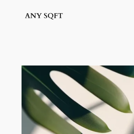
İçeriğe
geç