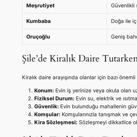
Meşrutiyet
Güvenlikli
Kumbaba
Doğa ile iç
Oruçoğlu
Geniş bahçe
Şile’de Kiralık Daire Tutarke
Kiralık daire arayışında olanlar için bazı önemli
Konum:
Evin iş yerinize veya okula olan uz
Fiziksel Durum:
Evin su, elektrik ve ısıtm
Güvenlik:
Evin bulunduğu mahallenin güvenl
Komşular:
Komşularınızla tanışmak ve çevr
Kira Sözleşmesi:
Sözleşmeyi dikkatlice o