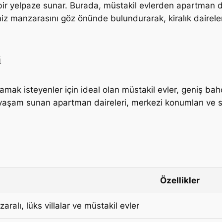
 bir yelpaze sunar. Burada, müstakil evlerden apartman da
e deniz manzarasını göz önünde bulundurarak, kiralık dair
i
şamak isteyenler için ideal olan müstakil evler, geniş bah
şam sunan apartman daireleri, merkezi konumları ve sosy
Özellikler
ralı, lüks villalar ve müstakil evler