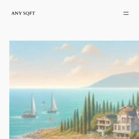
İçeriğe
geç