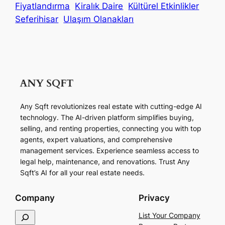
Fiyatlandırma
Kiralık Daire
Kültürel Etkinlikler
Seferihisar
Ulaşım Olanakları
Any Sqft revolutionizes real estate with cutting-edge AI
technology. The AI-driven platform simplifies buying,
selling, and renting properties, connecting you with top
agents, expert valuations, and comprehensive
management services. Experience seamless access to
legal help, maintenance, and renovations. Trust Any
Sqft’s AI for all your real estate needs.
Company
Privacy
S
List Your Company