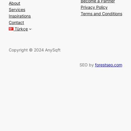
e
Become a Partner
About
a
Privacy Policy
Services
r
Terms and Conditions
Inspirations
c
Contact
h
Türkçe
Copyright © 2024 AnySqft
SEO by
forestseo.com