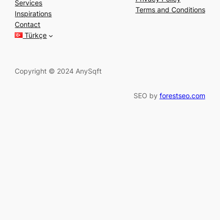
Services
r
Terms and Conditions
Inspirations
c
Contact
h
Türkçe
Copyright © 2024 AnySqft
SEO by
forestseo.com