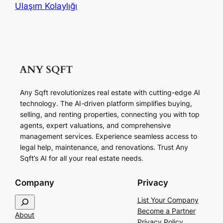
Ulaşım Kolaylığı
Any Sqft revolutionizes real estate with cutting-edge AI
technology. The AI-driven platform simplifies buying,
selling, and renting properties, connecting you with top
agents, expert valuations, and comprehensive
management services. Experience seamless access to
legal help, maintenance, and renovations. Trust Any
Sqft’s AI for all your real estate needs.
Company
Privacy
S
List Your Company
e
Become a Partner
About
a
Privacy Policy