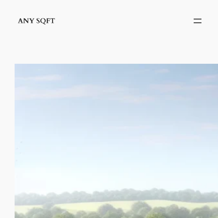
İçeriğe
geç