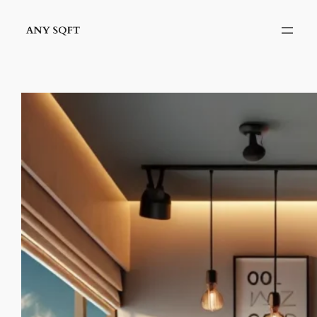
İçeriğe
geç