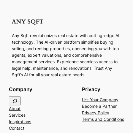
Any Sqft revolutionizes real estate with cutting-edge AI
technology. The AI-driven platform simplifies buying,
selling, and renting properties, connecting you with top
agents, expert valuations, and comprehensive
management services. Experience seamless access to
legal help, maintenance, and renovations. Trust Any
Sqft’s AI for all your real estate needs.
Company
Privacy
S
List Your Company
e
Become a Partner
About
a
Privacy Policy
Services
r
Terms and Conditions
Inspirations
c
Contact
h