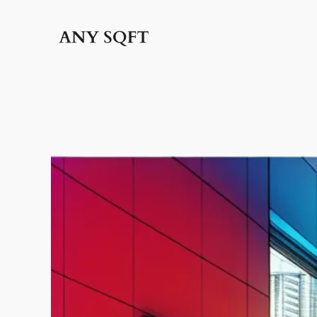
İçeriğe
geç