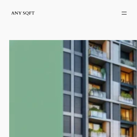
İçeriğe
geç