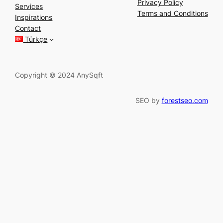
a
Privacy Policy
Services
r
Terms and Conditions
Inspirations
c
Contact
h
Türkçe
Copyright © 2024 AnySqft
SEO by
forestseo.com