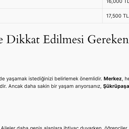
16,000 T
17,500 TL
e Dikkat Edilmesi Gereken
de yaşamak istediğinizi belirlemek önemlidir.
Merkez
, 
idir. Ancak daha sakin bir yaşam arıyorsanız,
Şükrüpaş
 Aileler daha geniş alanlara ihtiyaç duyarken, öğrencile