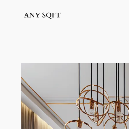
İçeriğe
geç