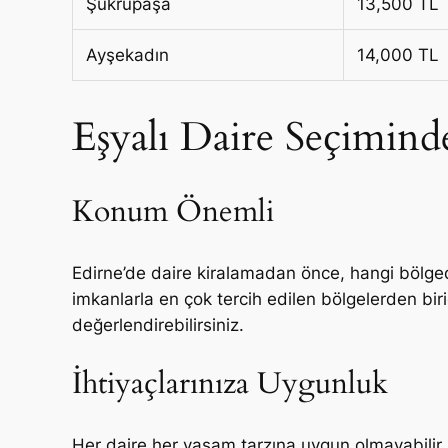
Şükrüpaşa
13,500 TL
Ayşekadın
14,000 TL
Eşyalı Daire Seçimind
Konum Önemli
Edirne’de daire kiralamadan önce, hangi bölge
imkanlarla en çok tercih edilen bölgelerden bir
değerlendirebilirsiniz.
İhtiyaçlarınıza Uygunluk
Her daire her yaşam tarzına uygun olmayabilir.