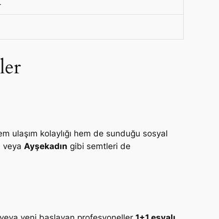
L
ler
hem ulaşım kolaylığı hem de sunduğu sosyal
a
veya
Ayşekadın
gibi semtleri de
r veya yeni başlayan profesyoneller
1+1 eşyalı