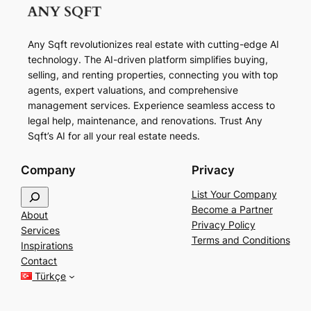
Any Sqft revolutionizes real estate with cutting-edge AI
technology. The AI-driven platform simplifies buying,
selling, and renting properties, connecting you with top
agents, expert valuations, and comprehensive
management services. Experience seamless access to
legal help, maintenance, and renovations. Trust Any
Sqft’s AI for all your real estate needs.
Company
Privacy
S
List Your Company
e
Become a Partner
About
a
Privacy Policy
Services
r
Terms and Conditions
Inspirations
c
Contact
h
Türkçe