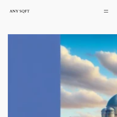
İçeriğe
geç