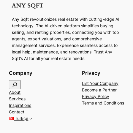
Any Sqft revolutionizes real estate with cutting-edge AI
technology. The AI-driven platform simplifies buying,
selling, and renting properties, connecting you with top
agents, expert valuations, and comprehensive
management services. Experience seamless access to
legal help, maintenance, and renovations. Trust Any
Sqft’s AI for all your real estate needs.
Company
Privacy
S
List Your Company
e
Become a Partner
About
a
Privacy Policy
Services
r
Terms and Conditions
Inspirations
c
Contact
h
Türkçe