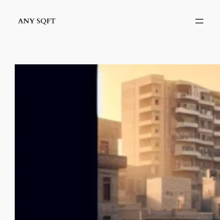
İçeriğe
geç