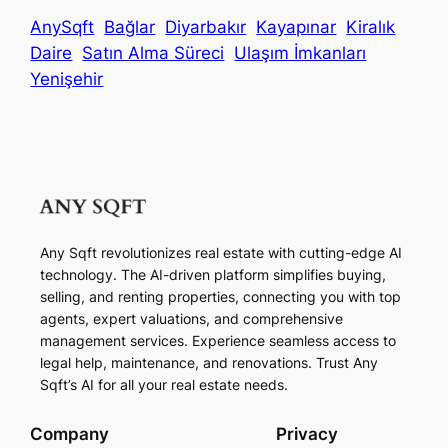
AnySqft
Bağlar
Diyarbakır
Kayapınar
Kiralık
Daire
Satın Alma Süreci
Ulaşım İmkanları
Yenişehir
Any Sqft revolutionizes real estate with cutting-edge AI
technology. The AI-driven platform simplifies buying,
selling, and renting properties, connecting you with top
agents, expert valuations, and comprehensive
management services. Experience seamless access to
legal help, maintenance, and renovations. Trust Any
Sqft’s AI for all your real estate needs.
Company
Privacy