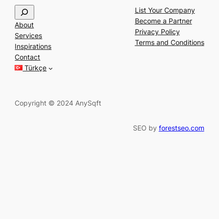
S
List Your Company
e
Become a Partner
About
a
Privacy Policy
Services
r
Terms and Conditions
Inspirations
c
Contact
h
Türkçe
Copyright © 2024 AnySqft
SEO by
forestseo.com