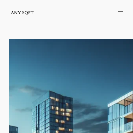
İçeriğe
geç