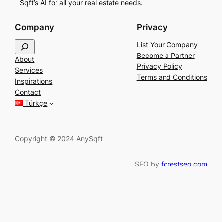
Sqft’s AI for all your real estate needs.
Company
Privacy
S
List Your Company
e
Become a Partner
About
a
Privacy Policy
Services
r
Terms and Conditions
Inspirations
c
Contact
h
Türkçe
Copyright © 2024 AnySqft
SEO by
forestseo.com