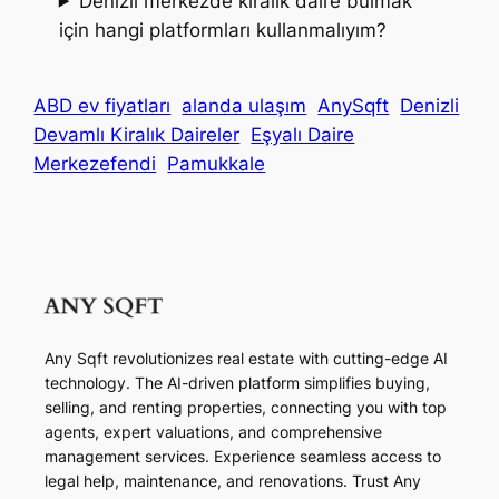
Denizli merkezde kiralık daire bulmak
için hangi platformları kullanmalıyım?
ABD ev fiyatları
alanda ulaşım
AnySqft
Denizli
Devamlı Kiralık Daireler
Eşyalı Daire
Merkezefendi
Pamukkale
Any Sqft revolutionizes real estate with cutting-edge AI
technology. The AI-driven platform simplifies buying,
selling, and renting properties, connecting you with top
agents, expert valuations, and comprehensive
management services. Experience seamless access to
legal help, maintenance, and renovations. Trust Any