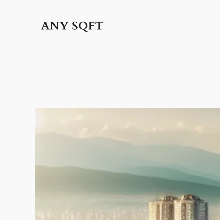
İçeriğe
geç