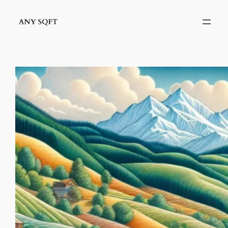
İçeriğe
geç