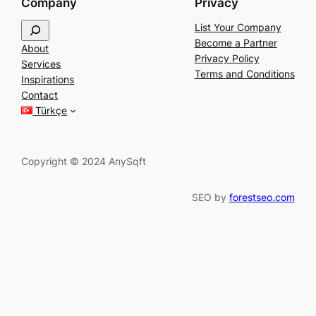
Company
Privacy
S
List Your Company
e
Become a Partner
About
a
Privacy Policy
Services
r
Terms and Conditions
Inspirations
c
Contact
h
Türkçe
Copyright © 2024 AnySqft
SEO by
forestseo.com