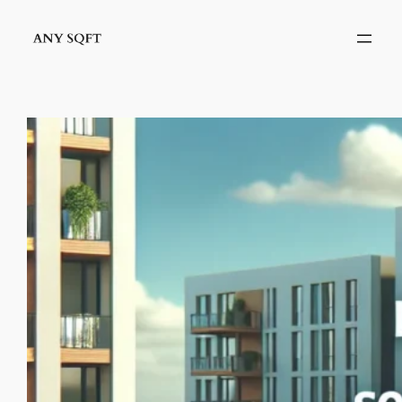
İçeriğe
geç