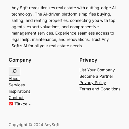
Any Sqft revolutionizes real estate with cutting-edge AI
technology. The AI-driven platform simplifies buying,
selling, and renting properties, connecting you with top
agents, expert valuations, and comprehensive
management services. Experience seamless access to
legal help, maintenance, and renovations. Trust Any
Sqft’s AI for all your real estate needs.
Company
Privacy
S
List Your Company
e
Become a Partner
About
a
Privacy Policy
Services
r
Terms and Conditions
Inspirations
c
Contact
h
Türkçe
Copyright © 2024 AnySqft