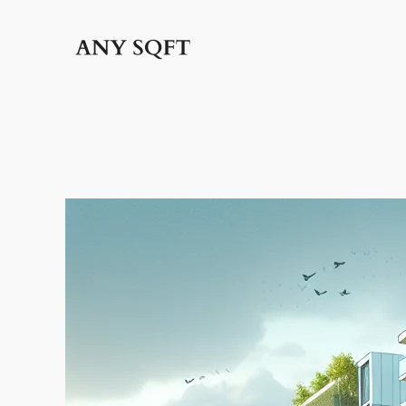
İçeriğe
geç