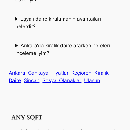
Eşyalı daire kiralamanın avantajları
nelerdir?
Ankara’da kiralık daire ararken nereleri
incelemeliyim?
Ankara
Çankaya
Fiyatlar
Keçiören
Kiralık
Daire
Sincan
Sosyal Olanaklar
Ulaşım