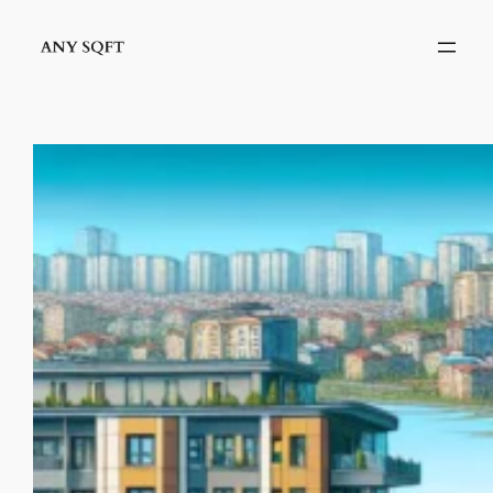
İçeriğe
geç