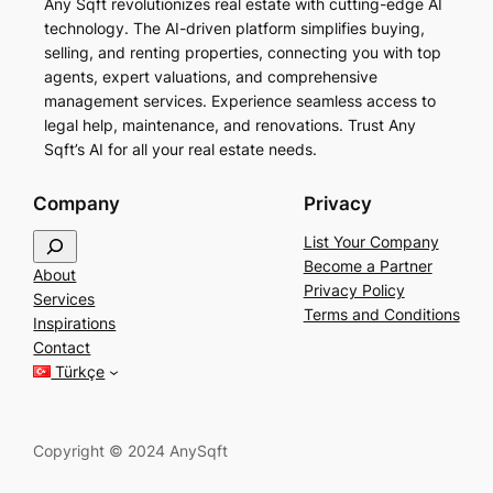
Any Sqft revolutionizes real estate with cutting-edge AI
technology. The AI-driven platform simplifies buying,
selling, and renting properties, connecting you with top
agents, expert valuations, and comprehensive
management services. Experience seamless access to
legal help, maintenance, and renovations. Trust Any
Sqft’s AI for all your real estate needs.
Company
Privacy
S
List Your Company
e
Become a Partner
About
a
Privacy Policy
Services
r
Terms and Conditions
Inspirations
c
Contact
h
Türkçe
Copyright © 2024 AnySqft