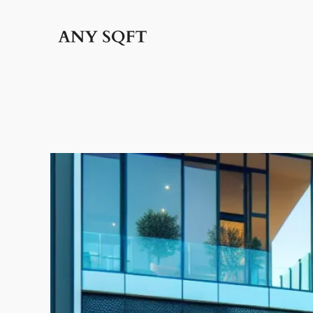
İçeriğe
geç