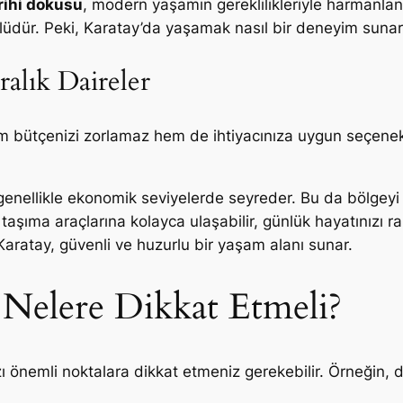
rihi dokusu
, modern yaşamın gereklilikleriyle harmanlan
ünlüdür. Peki, Karatay’da yaşamak nasıl bir deneyim suna
alık Daireler
m bütçenizi zorlamaz hem de ihtiyacınıza uygun seçenekle
, genellikle ekonomik seviyelerde seyreder. Bu da bölgeyi ö
şıma araçlarına kolayca ulaşabilir, günlük hayatınızı raha
aratay, güvenli ve huzurlu bir yaşam alanı sunar.
 Nelere Dikkat Etmeli?
zı önemli noktalara dikkat etmeniz gerekebilir. Örneğin