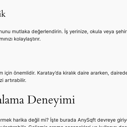
ik
munu mutlaka değerlendirin. İş yerinize, okula veya şehir
ınızı kolaylaştırır.
 için önemlidir. Karatay’da kiralık daire ararken, daired
 artırabilir.
ralama Deneyimi
görmek harika değil mi? İşte burada AnySqft devreye giriy