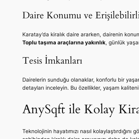
Daire Konumu ve Erişilebilirl
Karatay’da kiralık daire ararken, dairenin konu
Toplu taşıma araçlarına yakınlık
, günlük yaşam
Tesis İmkanları
Dairelerin sunduğu olanaklar, konforlu bir yaşam
detayları inceleyin. Bu özellikler, yaşam kalitenizi
AnySqft ile Kolay Ki
Teknolojinin hayatımızı nasıl kolaylaştırdığını 