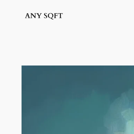
İçeriğe
geç