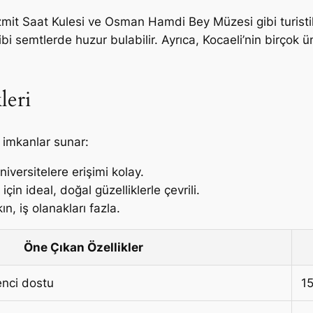
 İzmit Saat Kulesi ve Osman Hamdi Bey Müzesi gibi turistik 
i semtlerde huzur bulabilir. Ayrıca, Kocaeli’nin birçok ü
leri
ve imkanlar sunar:
iversitelere erişimi kolay.
çin ideal, doğal güzelliklerle çevrili.
n, iş olanakları fazla.
Öne Çıkan Özellikler
nci dostu
1