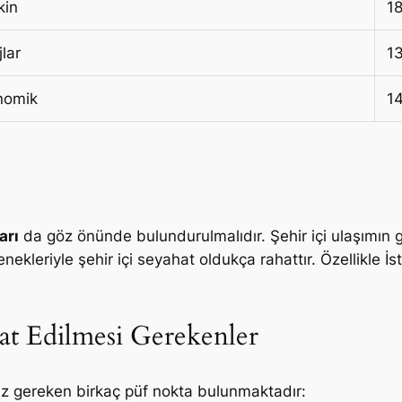
kin
1
jlar
1
nomik
1
arı
da göz önünde bulundurulmalıdır. Şehir içi ulaşımın g
kleriyle şehir içi seyahat oldukça rahattır. Özellikle İst
at Edilmesi Gerekenler
nız gereken birkaç püf nokta bulunmaktadır: