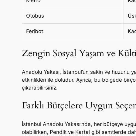
Metro
Kad
Otobüs
Üsk
Feribot
Kad
Zengin Sosyal Yaşam ve Kültü
Anadolu Yakası, İstanbul’un sakin ve huzurlu ya
etkinlikleri ile doludur. Ayrıca, bu bölgede birç
çıkarabilirsiniz.
Farklı Bütçelere Uygun Seçe
İstanbul Anadolu Yakası’nda, her bütçeye uygu
olabilirken, Pendik ve Kartal gibi semtlerde da