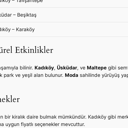
ıköy – Tavşantepe
üdar – Beşiktaş
ıköy – Karaköy
rel Etkinlikler
şamıyla bilinir.
Kadıköy
,
Üsküdar
, ve
Maltepe
gibi semt
ok park ve yeşil alan bulunur.
Moda
sahilinde yürüyüş ya
nekler
n bir kiralık daire bulmak mümkündür. Kadıköy gibi merk
ha uygun fiyatlı seçenekler mevcuttur.