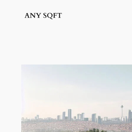
İçeriğe
geç