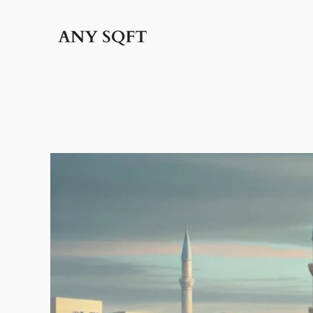
İçeriğe
geç