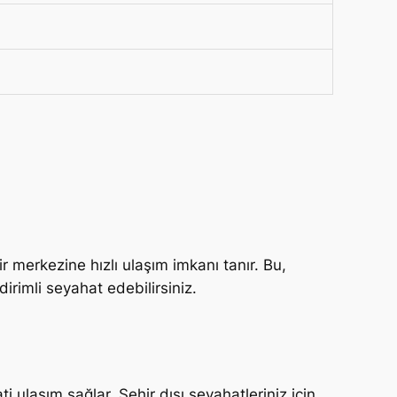
r merkezine hızlı ulaşım imkanı tanır. Bu,
irimli seyahat edebilirsiniz.
i ulaşım sağlar. Şehir dışı seyahatleriniz için