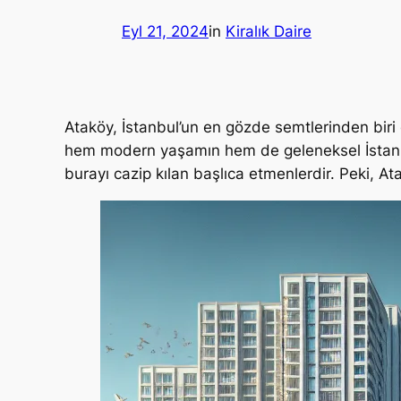
Eyl 21, 2024
in
Kiralık Daire
Ataköy, İstanbul’un en gözde semtlerinden biri 
hem modern yaşamın hem de geleneksel İstanbul 
burayı cazip kılan başlıca etmenlerdir. Peki, At