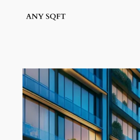
İçeriğe
geç