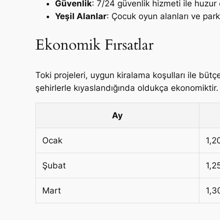
Güvenlik
: 7/24 güvenlik hizmeti ile huzur
Yeşil Alanlar
: Çocuk oyun alanları ve park
Ekonomik Fırsatlar
Toki projeleri, uygun kiralama koşulları ile büt
şehirlerle kıyaslandığında oldukça ekonomiktir. B
Ay
Ocak
1,2
Şubat
1,2
Mart
1,3