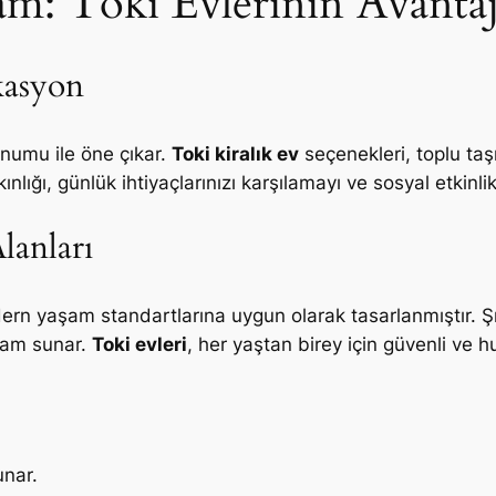
m: Toki Evlerinin Avantaj
kasyon
onumu ile öne çıkar.
Toki kiralık ev
seçenekleri, toplu taş
nlığı, günlük ihtiyaçlarınızı karşılamayı ve sosyal etkinlik
lanları
rn yaşam standartlarına uygun olarak tasarlanmıştır. Şır
aşam sunar.
Toki evleri
, her yaştan birey için güvenli ve h
unar.