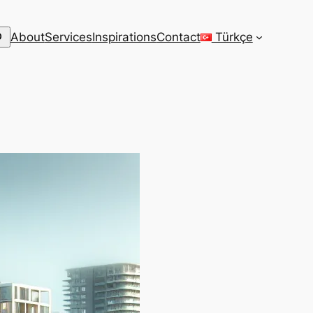
arch
About
Services
Inspirations
Contact
Türkçe