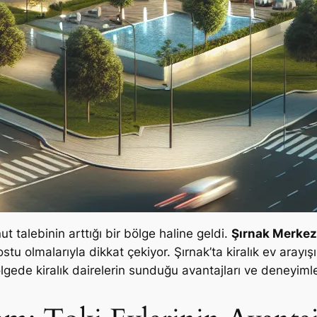
t talebinin arttığı bir bölge haline geldi.
Şırnak Merkez 
olmalarıyla dikkat çekiyor. Şırnak’ta kiralık ev arayışın
ölgede kiralık dairelerin sunduğu avantajları ve deneyiml