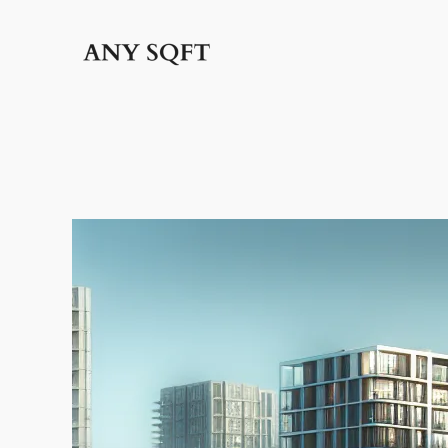
İçeriğe
geç