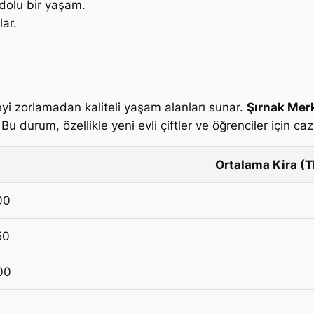
 dolu bir yaşam.
lar.
çeyi zorlamadan kaliteli yaşam alanları sunar.
Şırnak Merk
u durum, özellikle yeni evli çiftler ve öğrenciler için cazi
Ortalama Kira (T
00
50
00