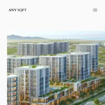
İçeriğe
geç