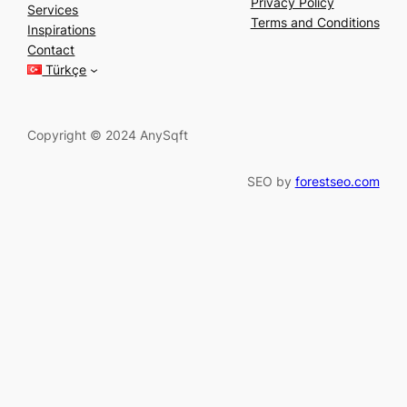
a
Privacy Policy
Services
r
Terms and Conditions
Inspirations
c
Contact
h
Türkçe
Copyright © 2024 AnySqft
SEO by
forestseo.com