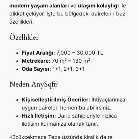
modern yaşam alanları
ve
ulaşım kolaylığı
ile
dikkat çekiyor. İşte bu bölgedeki dairelerin bazı
özellikleri:
Özellikler
Fiyat Aralığı:
7,000 – 30,000 TL
Metrekare:
70 m² – 130 m²
Oda Sayısı:
1+1, 2+1, 3+1
Neden AnySqft?
Kişiselleştirilmiş Öneriler:
İhtiyaçlarınıza
uygun daireleri hemen bulabilirsiniz.
Hızlı İletişim:
Daire sahipleriyle hızlıca
iletişim kurmanıza olanak tanır.
Küçükçekmece Tepe üstünde kiralık daire