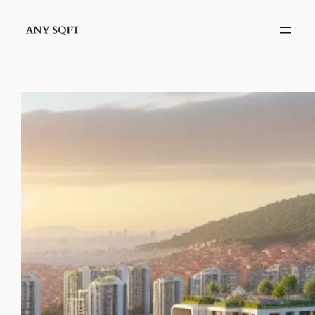
İçeriğe
geç