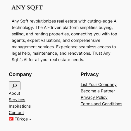
Any Sqft revolutionizes real estate with cutting-edge AI
technology. The AI-driven platform simplifies buying,
selling, and renting properties, connecting you with top
agents, expert valuations, and comprehensive
management services. Experience seamless access to
legal help, maintenance, and renovations. Trust Any
Sqft’s AI for all your real estate needs.
Company
Privacy
S
List Your Company
e
Become a Partner
About
a
Privacy Policy
Services
r
Terms and Conditions
Inspirations
c
Contact
h
Türkçe