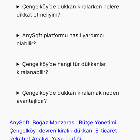
Çengelköy’de dükkan kiralarken nelere
dikkat etmeliyim?
AnySqft platformu nasıl yardımcı
olabilir?
Çengelköy’de hangi tür dükkanlar
kiralanabilir?
Çengelköy’de dükkan kiralamak neden
avantajlıdır?
AnySqft
Boğaz Manzarası
Bütçe Yönetimi
Çengelköy
devren kiralık dükkan
E-ticaret
Rekabet Analizi
Yaya Trafiği