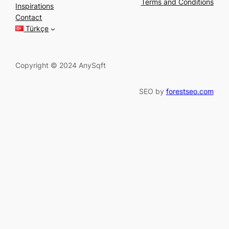
r
Terms and Conditions
Inspirations
c
Contact
h
Türkçe
Copyright © 2024 AnySqft
SEO by
forestseo.com