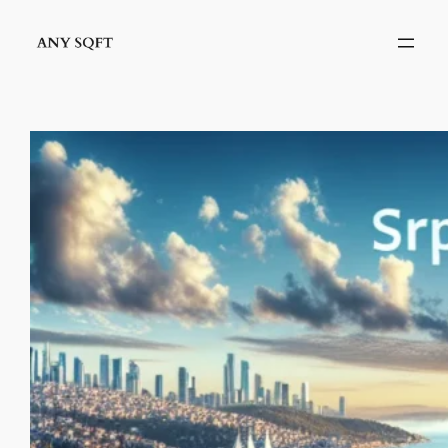
İçeriğe
geç