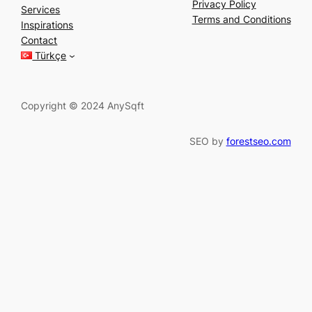
a
Privacy Policy
Services
r
Terms and Conditions
Inspirations
c
Contact
h
Türkçe
Copyright © 2024 AnySqft
SEO by
forestseo.com