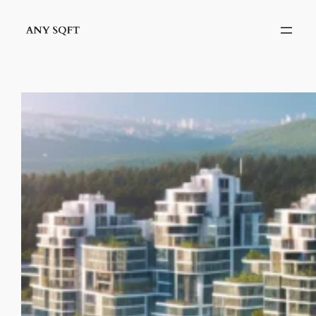
İçeriğe
geç