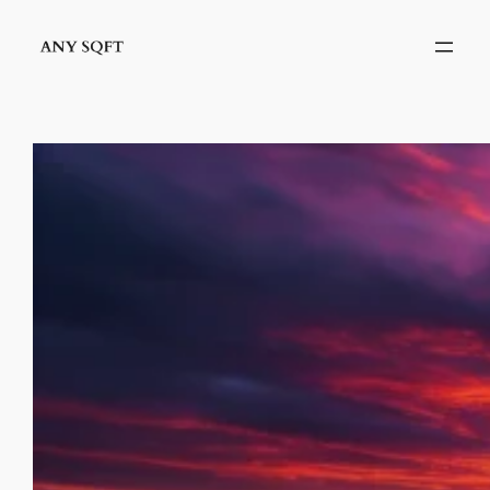
İçeriğe
geç