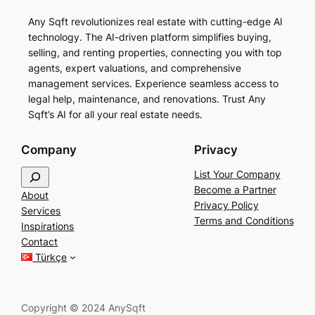
Any Sqft revolutionizes real estate with cutting-edge AI
technology. The AI-driven platform simplifies buying,
selling, and renting properties, connecting you with top
agents, expert valuations, and comprehensive
management services. Experience seamless access to
legal help, maintenance, and renovations. Trust Any
Sqft’s AI for all your real estate needs.
Company
Privacy
S
List Your Company
e
Become a Partner
About
a
Privacy Policy
Services
r
Terms and Conditions
Inspirations
c
Contact
h
Türkçe
Copyright © 2024 AnySqft