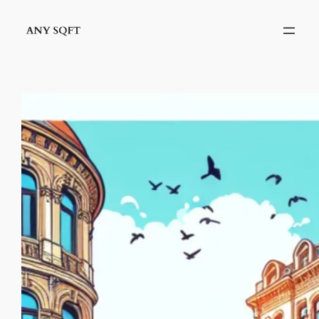
İçeriğe
geç