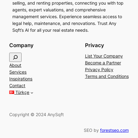
selling, and renting properties, connecting you with top
agents, expert valuations, and comprehensive
management services. Experience seamless access to
legal help, maintenance, and renovations. Trust Any
Sqft’s AI for all your real estate needs.
Company
Privacy
S
List Your Company
e
Become a Partner
About
a
Privacy Policy
Services
r
Terms and Conditions
Inspirations
c
Contact
h
Türkçe
Copyright © 2024 AnySqft
SEO by
forestseo.com