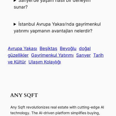
Sarıyer’de yaşam nasıl bir deneyim
sunar?
İstanbul Avrupa Yakası’nda gayrimenkul
yatırımı yapmanın avantajları nelerdir?
Avrupa Yakası
Beşiktaş
Beyoğlu
doğal
güzellikler
Gayrimenkul Yatırımı
Sarıyer
Tarih
ve Kültür
Ulaşım Kolaylığı
Any Sqft revolutionizes real estate with cutting-edge AI
technology. The AI-driven platform simplifies buying,