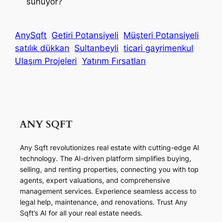
sunuyor?
AnySqft
Getiri Potansiyeli
Müşteri Potansiyeli
satılık dükkan
Sultanbeyli
ticari gayrimenkul
Ulaşım Projeleri
Yatırım Fırsatları
Any Sqft revolutionizes real estate with cutting-edge AI
technology. The AI-driven platform simplifies buying,
selling, and renting properties, connecting you with top
agents, expert valuations, and comprehensive
management services. Experience seamless access to
legal help, maintenance, and renovations. Trust Any
Sqft’s AI for all your real estate needs.