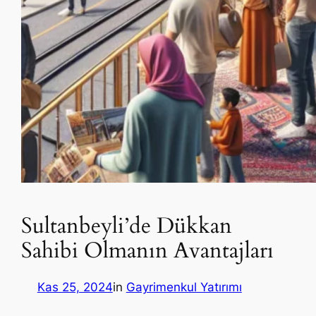
Sultanbeyli’de Dükkan
Sahibi Olmanın Avantajları
Kas 25, 2024
in
Gayrimenkul Yatırımı