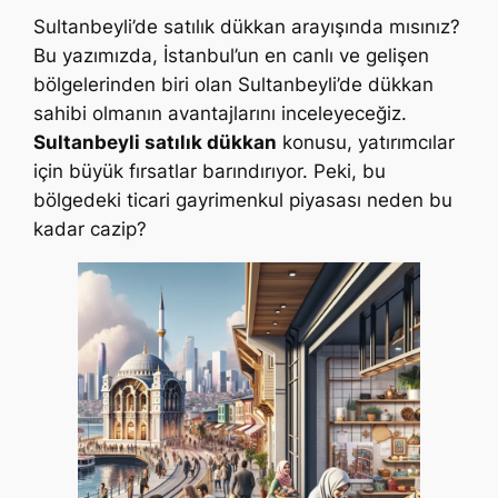
Sultanbeyli’de satılık dükkan arayışında mısınız?
Bu yazımızda, İstanbul’un en canlı ve gelişen
bölgelerinden biri olan Sultanbeyli’de dükkan
sahibi olmanın avantajlarını inceleyeceğiz.
Sultanbeyli satılık dükkan
konusu, yatırımcılar
için büyük fırsatlar barındırıyor. Peki, bu
bölgedeki ticari gayrimenkul piyasası neden bu
kadar cazip?