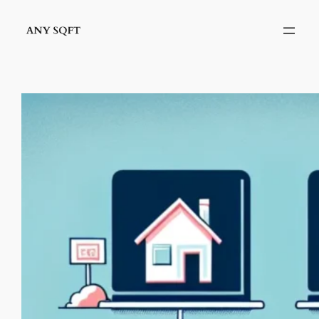
İçeriğe
geç