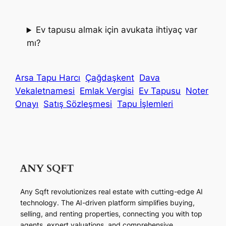
Ev tapusu almak için avukata ihtiyaç var
mı?
Arsa Tapu Harcı
Çağdaşkent
Dava
Vekaletnamesi
Emlak Vergisi
Ev Tapusu
Noter
Onayı
Satış Sözleşmesi
Tapu İşlemleri
Any Sqft revolutionizes real estate with cutting-edge AI
technology. The AI-driven platform simplifies buying,
selling, and renting properties, connecting you with top
agents, expert valuations, and comprehensive