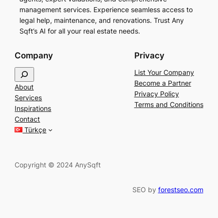
management services. Experience seamless access to
legal help, maintenance, and renovations. Trust Any
Sqft’s AI for all your real estate needs.
Company
Privacy
S
List Your Company
e
Become a Partner
About
a
Privacy Policy
Services
r
Terms and Conditions
Inspirations
c
Contact
h
Türkçe
Copyright © 2024 AnySqft
SEO by
forestseo.com