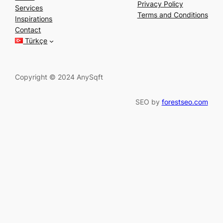
a
Privacy Policy
Services
r
Terms and Conditions
Inspirations
c
Contact
h
Türkçe
Copyright © 2024 AnySqft
SEO by
forestseo.com