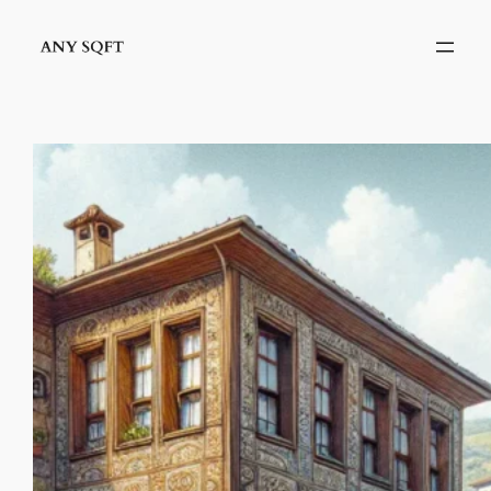
İçeriğe
geç