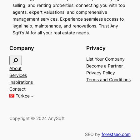
selling, and renting properties, connecting you with top
agents, expert valuations, and comprehensive
management services. Experience seamless access to
legal help, maintenance, and renovations. Trust Any
Sqft’s AI for all your real estate needs.
Company
Privacy
S
List Your Company
e
Become a Partner
About
a
Privacy Policy
Services
r
Terms and Conditions
Inspirations
c
Contact
h
Türkçe
Copyright © 2024 AnySqft
SEO by
forestseo.com