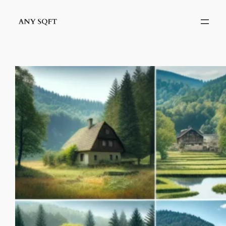
İçeriğe
geç