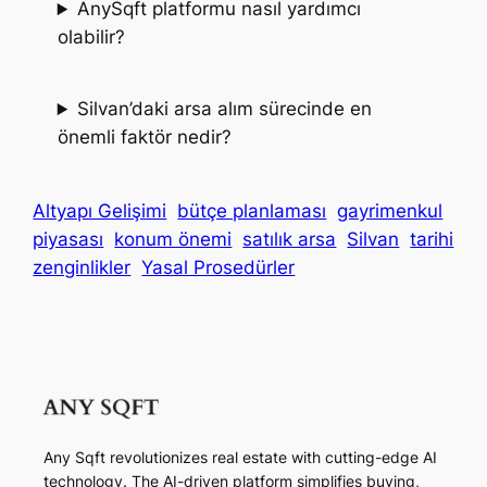
AnySqft platformu nasıl yardımcı
olabilir?
Silvan’daki arsa alım sürecinde en
önemli faktör nedir?
Altyapı Gelişimi
bütçe planlaması
gayrimenkul
piyasası
konum önemi
satılık arsa
Silvan
tarihi
zenginlikler
Yasal Prosedürler
Any Sqft revolutionizes real estate with cutting-edge AI
technology. The AI-driven platform simplifies buying,