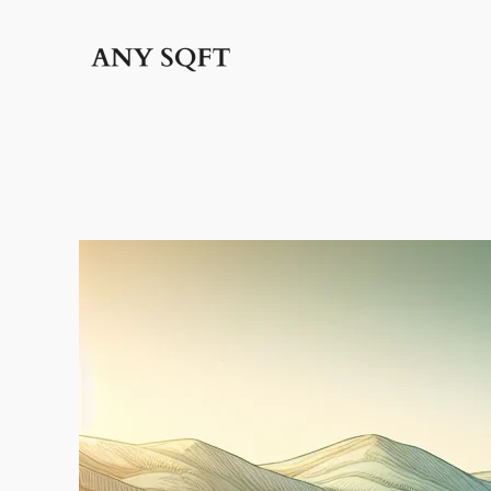
İçeriğe
geç