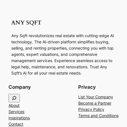
Any Sqft revolutionizes real estate with cutting-edge AI
technology. The AI-driven platform simplifies buying,
selling, and renting properties, connecting you with top
agents, expert valuations, and comprehensive
management services. Experience seamless access to
legal help, maintenance, and renovations. Trust Any
Sqft’s AI for all your real estate needs.
Company
Privacy
S
List Your Company
e
Become a Partner
About
a
Privacy Policy
Services
r
Terms and Conditions
Inspirations
c
Contact