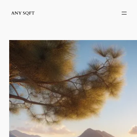
İçeriğe
geç