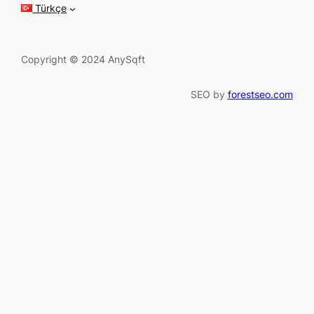
h
Türkçe
Copyright © 2024 AnySqft
SEO by
forestseo.com