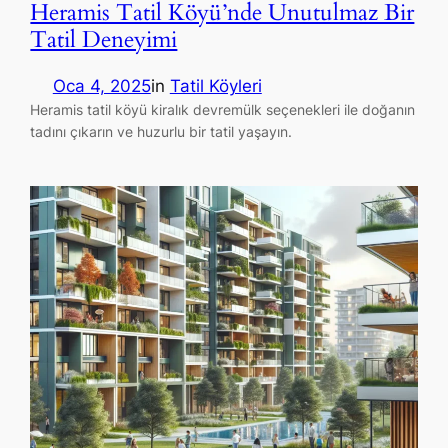
Heramis Tatil Köyü’nde Unutulmaz Bir
Tatil Deneyimi
Oca 4, 2025
in
Tatil Köyleri
Heramis tatil köyü kiralık devremülk seçenekleri ile doğanın
tadını çıkarın ve huzurlu bir tatil yaşayın.