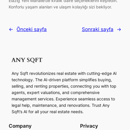
Elazığ Yeni Mahalle’de kiralık daire seçeneklerini keşfedin.
Konforlu yaşam alanları ve ulaşım kolaylığı sizi bekliyor.
←
Önceki sayfa
Sonraki sayfa
→
Any Sqft revolutionizes real estate with cutting-edge AI
technology. The AI-driven platform simplifies buying,
selling, and renting properties, connecting you with top
agents, expert valuations, and comprehensive
management services. Experience seamless access to
legal help, maintenance, and renovations. Trust Any
Sqft’s AI for all your real estate needs.
Company
Privacy