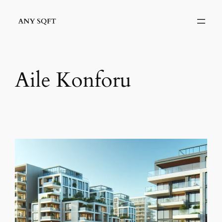
İçeriğe
geç
Aile Konforu